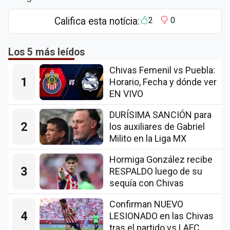
Califica esta notícia:
2
0
Los 5 más leídos
Chivas Femenil vs Puebla:
1
Horario, Fecha y dónde ver
EN VIVO
DURÍSIMA SANCIÓN para
2
los auxiliares de Gabriel
Milito en la Liga MX
Hormiga González recibe
3
RESPALDO luego de su
sequía con Chivas
Confirman NUEVO
4
LESIONADO en las Chivas
tras el partido vs LAFC