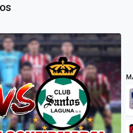
tos
M