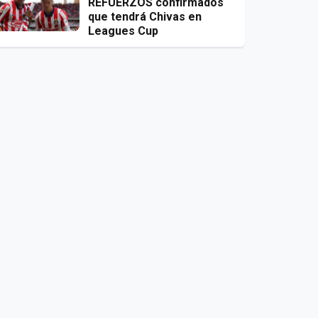
REFUERZOS confirmados
que tendrá Chivas en
Leagues Cup