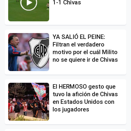
1-1 Chivas
YA SALIÓ EL PEINE:
Filtran el verdadero
motivo por el cuál Milito
no se quiere ir de Chivas
El HERMOSO gesto que
tuvo la afición de Chivas
en Estados Unidos con
los jugadores