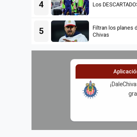
4
Los DESCARTADOS d
Filtran los plane
5
Chivas
Aplicaci
¡DaleChiva
gra