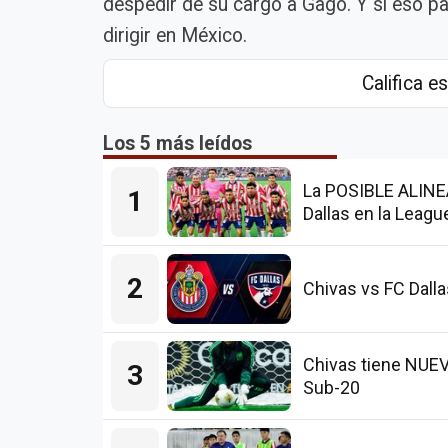
despedir de su cargo a Gago. Y si eso p
dirigir en México.
Califica es
Los 5 más leídos
La POSIBLE ALINEA
1
Dallas en la Leag
2
Chivas vs FC Dall
Chivas tiene NUE
3
Sub-20