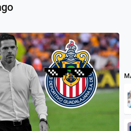
ago
M