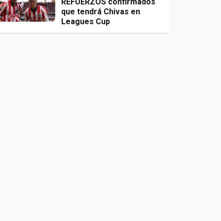
REFUERZOS confirmados
que tendrá Chivas en
Leagues Cup