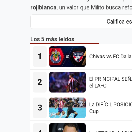
rojiblanca
, un valor que Milito busca re
Califica es
Los 5 más leídos
1
Chivas vs FC Dalla
El PRINCIPAL SEÑAL
2
el LAFC
La DIFÍCIL POSICI
3
Cup