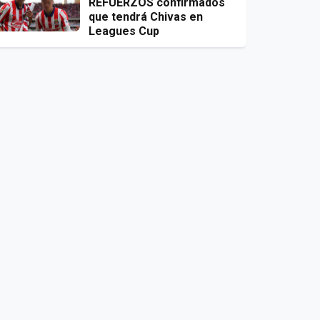
REFUERZOS confirmados
que tendrá Chivas en
Leagues Cup