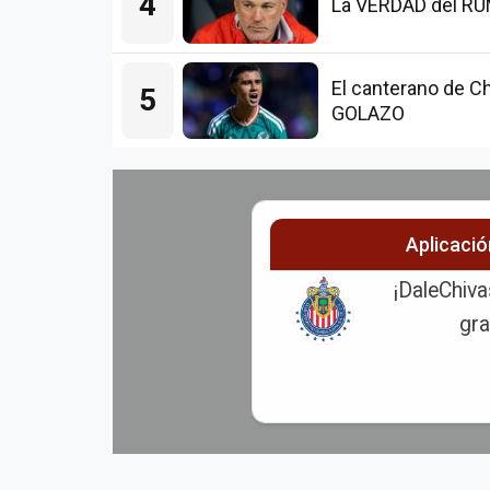
4
La VERDAD del RUMO
El canterano de Ch
5
GOLAZO
Aplicaci
¡DaleChiva
gra