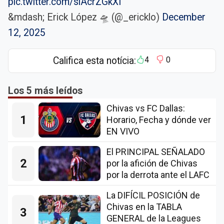
pic.twitter.com/siAcrZGkXI
&mdash; Erick López 🛸 (@_ericklo)
December
12, 2025
Califica esta notícia:
4
0
Los 5 más leídos
Chivas vs FC Dallas:
1
Horario, Fecha y dónde ver
EN VIVO
El PRINCIPAL SEÑALADO
2
por la afición de Chivas
por la derrota ante el LAFC
La DIFÍCIL POSICIÓN de
Chivas en la TABLA
3
GENERAL de la Leagues