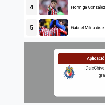
4
Hormiga González
5
Gabriel Milito di
Aplicaci
¡DaleChiva
gra