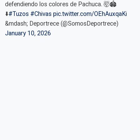
defendiendo los colores de Pachuca. 🤯🏟️
⬇️
#Tuzos
#Chivas
pic.twitter.com/OEhAuxqaKi
&mdash; Deportrece (@SomosDeportrece)
January 10, 2026