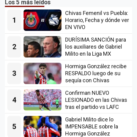
Los 5 más leídos
Chivas Femenil vs Puebla:
1
Horario, Fecha y dónde ver
EN VIVO
DURÍSIMA SANCIÓN para
2
los auxiliares de Gabriel
Milito en la Liga MX
Hormiga González recibe
3
RESPALDO luego de su
sequía con Chivas
Confirman NUEVO
4
LESIONADO en las Chivas
tras el partido vs LAFC
Gabriel Milito dice lo
5
IMPENSABLE sobre la
Hormiga González