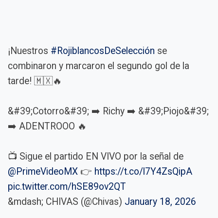
¡Nuestros
#RojiblancosDeSelección
se
combinaron y marcaron el segundo gol de la
tarde! 🇲🇽🔥
&#39;Cotorro&#39; ➡️ Richy ➡️ &#39;Piojo&#39;
➡️ ADENTROOO 🔥
📺 Sigue el partido EN VIVO por la señal de
@PrimeVideoMX
👉
https://t.co/l7Y4ZsQipA
pic.twitter.com/hSE89ov2QT
&mdash; CHIVAS (@Chivas)
January 18, 2026