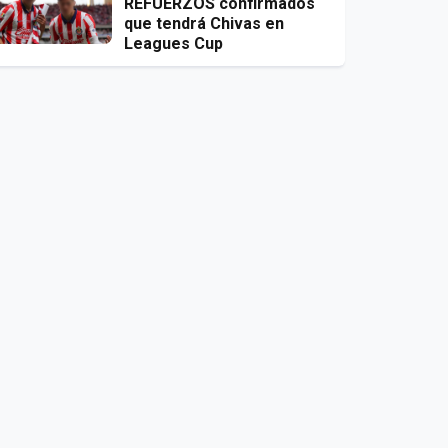
REFUERZOS confirmados
que tendrá Chivas en
Leagues Cup