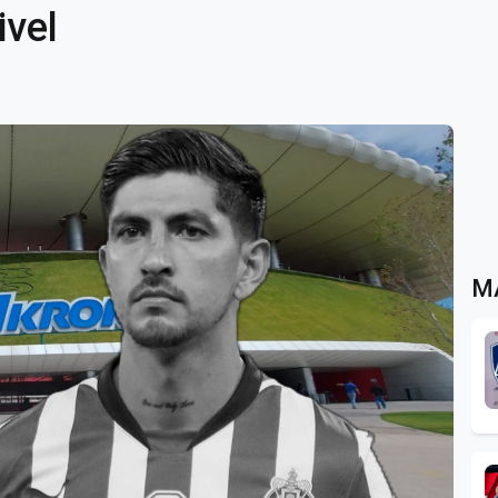
ivel
M