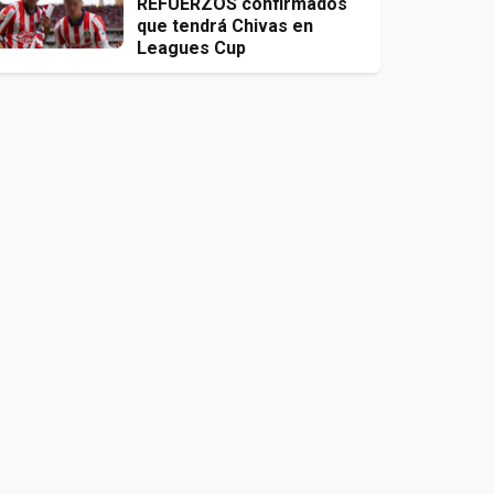
REFUERZOS confirmados
que tendrá Chivas en
Leagues Cup