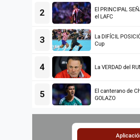
El PRINCIPAL SEÑAL
2
el LAFC
La DIFÍCIL POSICI
3
Cup
4
La VERDAD del RUMO
El canterano de Ch
5
GOLAZO
Aplicaci