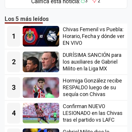
Califica esta notícia:
3
2
Los 5 más leídos
Chivas Femenil vs Puebla:
1
Horario, Fecha y dónde ver
EN VIVO
DURÍSIMA SANCIÓN para
2
los auxiliares de Gabriel
Milito en la Liga MX
Hormiga González recibe
3
RESPALDO luego de su
sequía con Chivas
Confirman NUEVO
4
LESIONADO en las Chivas
tras el partido vs LAFC
Gabriel Milito dice lo