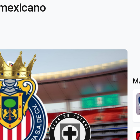
l mexicano
M