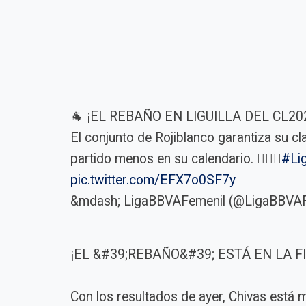
🐐 ¡EL REBAÑO EN LIGUILLA DEL CL2026
El conjunto de Rojiblanco garantiza su cla
partido menos en su calendario. 😮‍💨✨
#Li
pic.twitter.com/EFX7o0SF7y
&mdash; LigaBBVAFemenil (@LigaBBVA
¡EL &#39;REBAÑO&#39; ESTÁ EN LA F
Con los resultados de ayer, Chivas está m