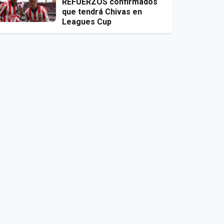
REFUERZOS confirmados
que tendrá Chivas en
Leagues Cup