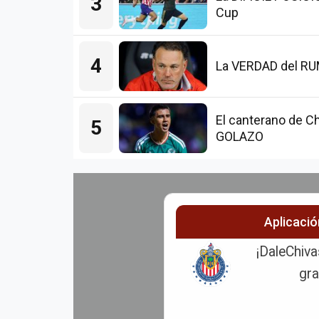
3
Cup
4
La VERDAD del RUMO
El canterano de Ch
5
GOLAZO
Aplicaci
¡DaleChiva
gra