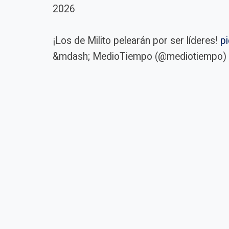
2026
¡Los de Milito pelearán por ser líderes!
p
&mdash; MedioTiempo (@mediotiempo)