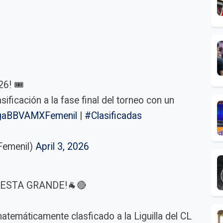
! 🎟️
sificación a la fase final del torneo con un
gaBBVAMXFemenil
|
#Clasificadas
Femenil)
April 3, 2026
IESTA GRANDE!🐐🔴
atemáticamente clasficado a la Liguilla del CL