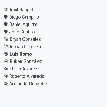
🧤 Raúl Rangel
🛡️ Diego Campillo
🛡️ Daniel Aguirre
🛡️ José Castillo
🚀 Bryan González
🚀 Richard Ledezma
🎯 Luis Romo
🎯 Rubén González
⚽ Efraín Álvarez
⚽ Roberto Alvarado
⚽ Armando González