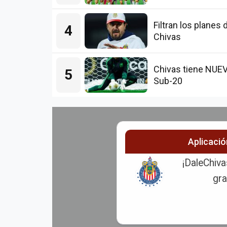
Filtran los plane
4
Chivas
Chivas tiene NUE
5
Sub-20
Aplicaci
¡DaleChiva
gra