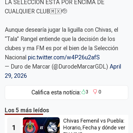
LA SELECCIÓN ESTÁ POR ENCIMA DE
CUALQUIER CLUB🇲🇽🫡
Aunque desearía jugar la liguilla con Chivas, el
“Tala” Rangel entiende que la decisión de los
clubes y ma FM es por el bien de la Selección
Nacional
pic.twitter.com/w4P26u2afS
— Duro de Marcar (@DurodeMarcarGDL)
April
29, 2026
Califica esta notícia:
3
0
Los 5 más leídos
Chivas Femenil vs Puebla:
1
Horario, Fecha y dónde ver