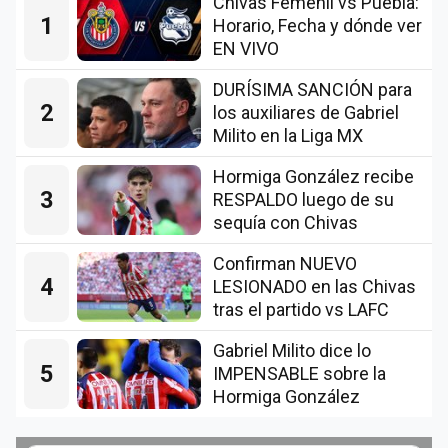
Chivas Femenil vs Puebla:
1
Horario, Fecha y dónde ver
EN VIVO
DURÍSIMA SANCIÓN para
2
los auxiliares de Gabriel
Milito en la Liga MX
Hormiga González recibe
3
RESPALDO luego de su
sequía con Chivas
Confirman NUEVO
4
LESIONADO en las Chivas
tras el partido vs LAFC
Gabriel Milito dice lo
5
IMPENSABLE sobre la
Hormiga González