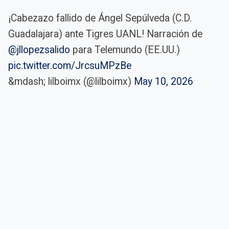
¡Cabezazo fallido de Ángel Sepúlveda (C.D.
Guadalajara) ante Tigres UANL! Narración de
@jllopezsalido
para Telemundo (EE.UU.)
pic.twitter.com/JrcsuMPzBe
&mdash; lilboimx (@lilboimx)
May 10, 2026