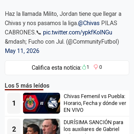
Haz la llamada Milito, Jordan tiene que llegar a
Chivas y nos pasamos la liga.
@Chivas
PILAS
CABRONES.📞
pic.twitter.com/ypkfKolNGu
&mdash; Fucho con Jul. (@CommunityFutbol)
May 11, 2026
Califica esta notícia:
1
0
Los 5 más leídos
Chivas Femenil vs Puebla:
1
Horario, Fecha y dónde ver
EN VIVO
DURÍSIMA SANCIÓN para
2
los auxiliares de Gabriel