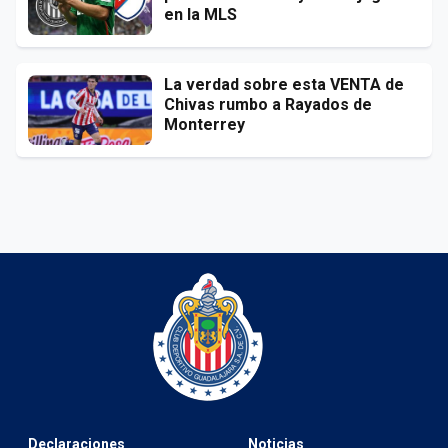
en la MLS
La verdad sobre esta VENTA de
Chivas rumbo a Rayados de
Monterrey
Declaraciones
Noticias