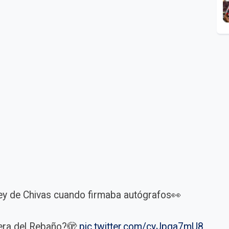
sey de Chivas cuando firmaba autógrafos👀
yera del Rebaño?🫣
pic.twitter.com/cyJpqa7mU8