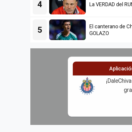
4
La VERDAD del RUMO
El canterano de Ch
5
GOLAZO
Aplicaci
¡DaleChiva
gra