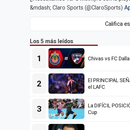
&mdash; Claro Sports (@ClaroSports)
Ap
Califica es
Los 5 más leídos
1
Chivas vs FC Dalla
El PRINCIPAL SEÑAL
2
el LAFC
La DIFÍCIL POSICI
3
Cup