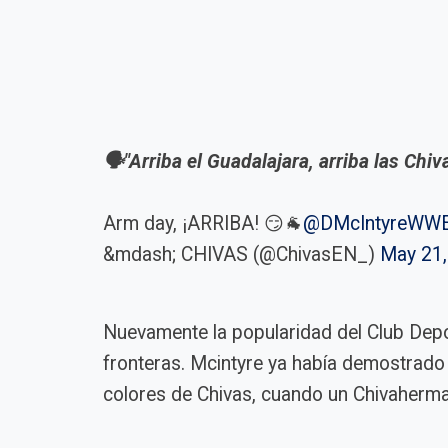
🗣️"Arriba el Guadalajara, arriba las Chiv
Arm day, ¡ARRIBA! 😏🐐
@DMcIntyreWW
&mdash; CHIVAS (@ChivasEN_)
May 21,
Nuevamente la popularidad del Club Depo
fronteras. Mcintyre ya había demostrado
colores de Chivas, cuando un Chivaherma