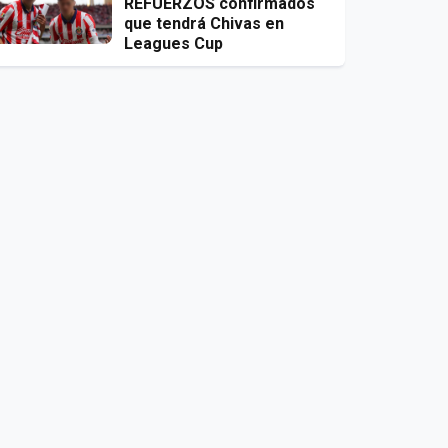
REFUERZOS confirmados
que tendrá Chivas en
Leagues Cup