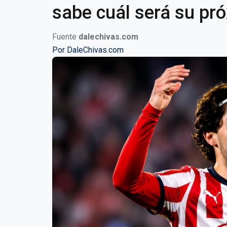
sabe cuál será su pr
Fuente
dalechivas.com
Por
DaleChivas.com