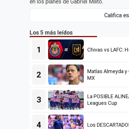
en los planes de Gabriel Milito.
Califica es
Los 5 más leídos
1
Chivas vs LAFC: H
Matías Almeyda y 
2
MX
La POSIBLE ALINEA
3
Leagues Cup
4
Los DESCARTADOS d