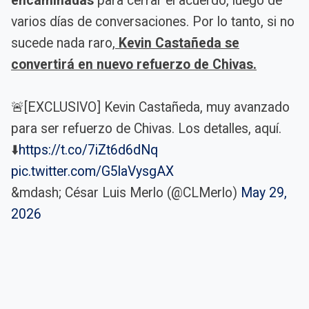
encaminadas
para cerrar el acuerdo, luego de
varios días de conversaciones. Por lo tanto, si no
sucede nada raro,
Kevin Castañeda se
convertirá en nuevo refuerzo de Chivas.
🚨[EXCLUSIVO] Kevin Castañeda, muy avanzado
para ser refuerzo de Chivas. Los detalles, aquí.
⬇️
https://t.co/7iZt6d6dNq
pic.twitter.com/G5laVysgAX
&mdash; César Luis Merlo (@CLMerlo)
May 29,
2026