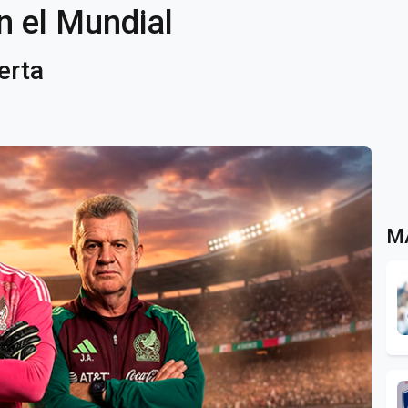
 el Mundial
ierta
M