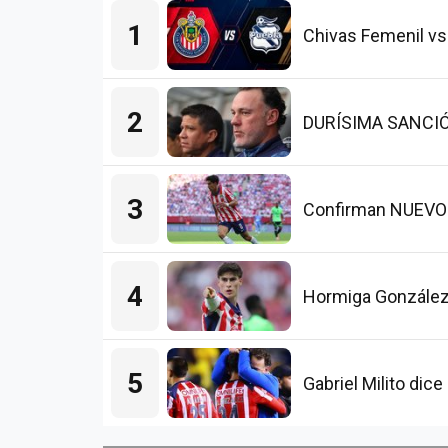
1
Chivas Femenil vs
2
DURÍSIMA SANCIÓN p
3
Confirman NUEVO L
4
Hormiga González
5
Gabriel Milito di