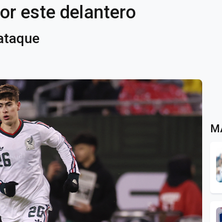
or este delantero
 ataque
M