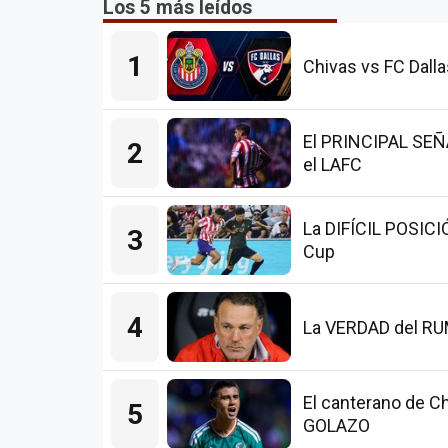
Los 5 más leídos
1
Chivas vs FC Dalla
El PRINCIPAL SEÑAL
2
el LAFC
La DIFÍCIL POSICI
3
Cup
4
La VERDAD del RUMO
El canterano de Ch
5
GOLAZO