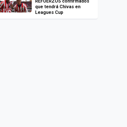
REFUERZOS confirmados
que tendrá Chivas en
Leagues Cup