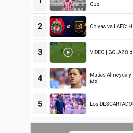
1
Cup
2
Chivas vs LAFC: H
3
VIDEO | GOLAZO de
Matías Almeyda y 
4
MX
5
Los DESCARTADOS d