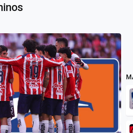
minos
M