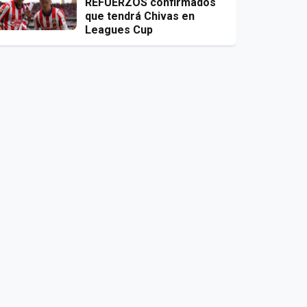
REFUERZOS confirmados
que tendrá Chivas en
Leagues Cup