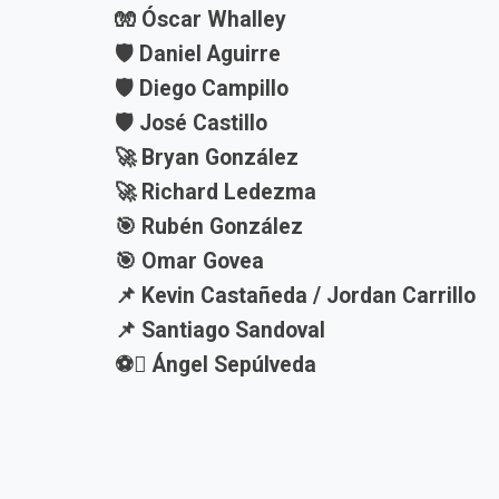
🧤 Óscar Whalley
🛡️ Daniel Aguirre
🛡️ Diego Campillo
🛡️ José Castillo
🚀 Bryan González
🚀 Richard Ledezma
🎯 Rubén González
🎯 Omar Govea
📌 Kevin Castañeda / Jordan Carrillo
📌 Santiago Sandoval
⚽ Ángel Sepúlveda