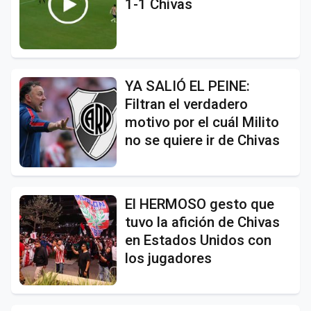
1-1 Chivas
YA SALIÓ EL PEINE:
Filtran el verdadero
motivo por el cuál Milito
no se quiere ir de Chivas
El HERMOSO gesto que
tuvo la afición de Chivas
en Estados Unidos con
los jugadores