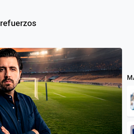
 refuerzos
M