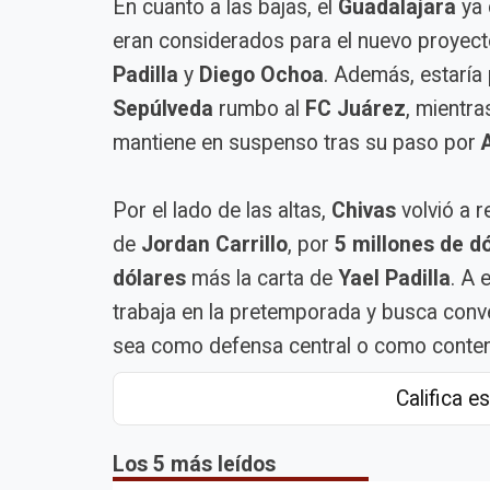
En cuanto a las bajas, el
Guadalajara
ya 
eran considerados para el nuevo proyec
Padilla
y
Diego Ochoa
. Además, estaría 
Sepúlveda
rumbo al
FC Juárez
, mientra
mantiene en suspenso tras su paso por
Por el lado de las altas,
Chivas
volvió a r
de
Jordan Carrillo
, por
5 millones de d
dólares
más la carta de
Yael Padilla
. A 
trabaja en la pretemporada y busca con
sea como defensa central o como conten
Califica es
Los 5 más leídos