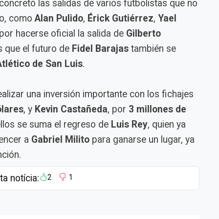
concretó las salidas de varios futbolistas que no
to, como
Alan Pulido
,
Érick Gutiérrez
,
Yael
por hacerse oficial la salida de
Gilberto
s que el futuro de
Fidel Barajas
también se
Atlético de San Luis
.
ealizar una inversión importante con los fichajes
ólares
, y
Kevin Castañeda
, por
3 millones de
ellos se suma el regreso de
Luis Rey
, quien ya
vencer a
Gabriel Milito
para ganarse un lugar, ya
ción.
ta notícia:
2
1