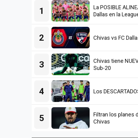
La POSIBLE ALINEA
1
Dallas en la Leag
2
Chivas vs FC Dall
Chivas tiene NUE
3
Sub-20
4
Los DESCARTADOS d
Filtran los plane
5
Chivas